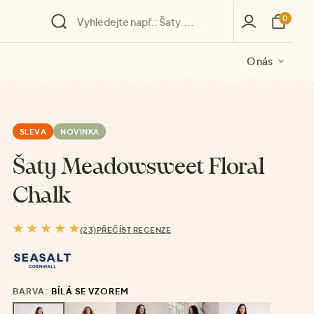
0
O nás
O nás
O nás
O nás
O nás
SLEVA
NOVINKA
Šaty Meadowsweet Floral
Chalk
(23)
PŘEČÍST RECENZE
BARVA:
BÍLÁ SE VZOREM