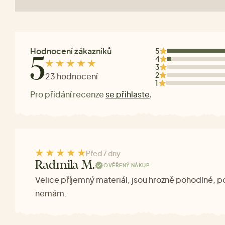
Hodnocení zákazníků
5
4
5
3
2
23 hodnocení
1
Pro přidání recenze
se přihlaste
.
Před 7 dny
Radmila M.
OVĚŘENÝ NÁKUP
Velice příjemný materiál, jsou hrozně pohodlné, p
nemám.