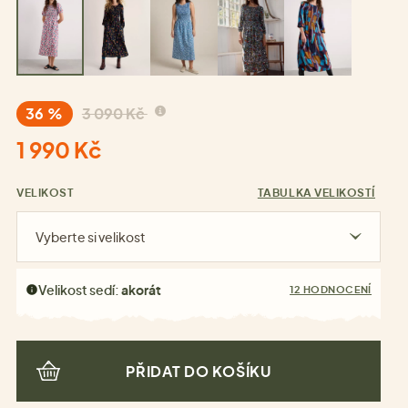
36 %
3 090 Kč
1 990 Kč
VELIKOST
TABULKA VELIKOSTÍ
Vyberte si velikost
Velikost sedí:
akorát
12 HODNOCENÍ
PŘIDAT DO KOŠÍKU