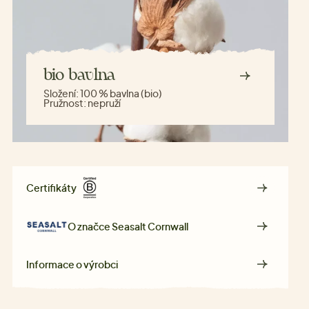
bio bavlna
Složení:
100 % bavlna (bio)
Pružnost:
nepruží
Certifikáty
O značce
Seasalt Cornwall
Informace o výrobci