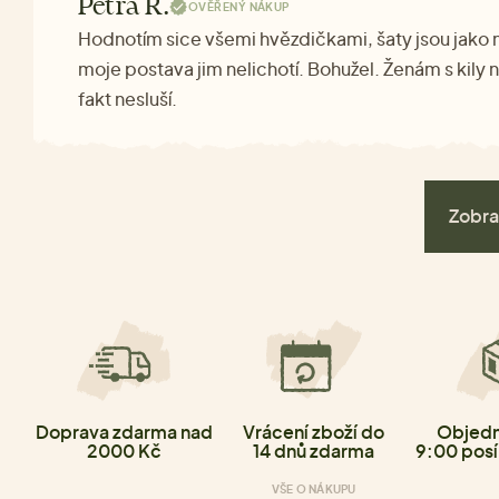
Petra R.
OVĚŘENÝ NÁKUP
Hodnotím sice všemi hvězdičkami, šaty jsou jako
moje postava jim nelichotí. Bohužel. Ženám s kily 
fakt nesluší.
Zobra
Doprava zdarma nad
Vrácení zboží do
Objedn
2000 Kč
14 dnů zdarma
9:00 posí
VŠE O NÁKUPU