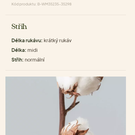
Kód produktu: B-WM35235-35298
Střih
Délka rukávu:
krátký rukáv
Délka:
midi
Střih:
normální