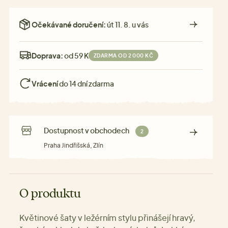
Očekávané doručení:
út 11. 8. u vás
Doprava:
od 59 Kč
ZDARMA OD 2 000 KČ
Vrácení
do 14 dní zdarma
Dostupnost v obchodech
2
Praha Jindřišská, Zlín
O produktu
Květinové šaty v ležérním stylu přinášejí hravý,