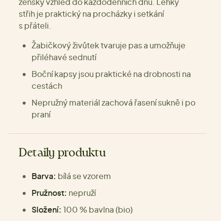
ženský vzhled do každodenních dnů. Lehký
střih je praktický na procházky i setkání
s přáteli.
Žabičkový živůtek tvaruje pas a umožňuje
přiléhavé sednutí
Boční kapsy jsou praktické na drobnosti na
cestách
Nepružný materiál zachová řasení sukně i po
praní
Detaily produktu
Barva:
bílá se vzorem
Pružnost:
nepruží
Složení:
100 % bavlna (bio)