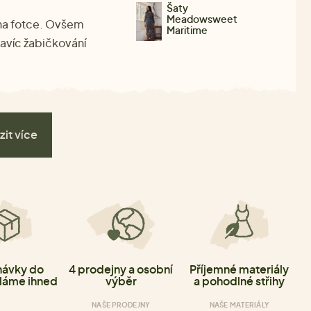
Šaty
Meadowsweet
 na fotce. Ovšem
Maritime
navíc žabičkování
zit více
ávky do
4 prodejny a osobní
Příjemné materiály
láme ihned
výběr
a pohodlné střihy
NAŠE PRODEJNY
NAŠE MATERIÁLY