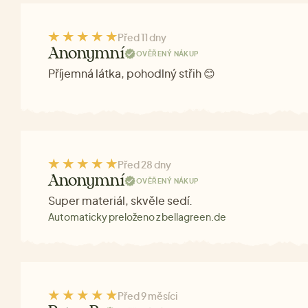
Před 11 dny
Anonymní
OVĚŘENÝ NÁKUP
Příjemná látka, pohodlný střih 😊
Před 28 dny
Anonymní
OVĚŘENÝ NÁKUP
Super materiál, skvěle sedí.
Automaticky preloženo z bellagreen.de
Před 9 měsíci