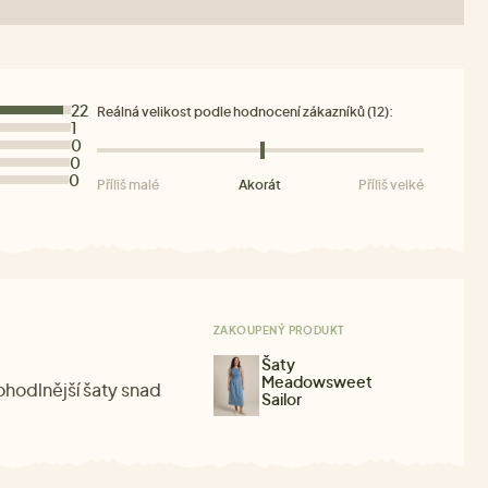
22
Reálná velikost podle hodnocení zákazníků (12):
1
0
0
0
Příliš malé
Akorát
Příliš velké
ZAKOUPENÝ PRODUKT
Šaty
Meadowsweet
ohodlnější šaty snad
Sailor