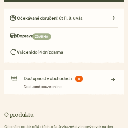
Očekávané doručení:
út 11. 8. u vás
Doprava:
ZDARMA
Vrácení
do 14 dní zdarma
Dostupnost v obchodech
0
Dostupné pouze online
O produktu
Originální potisk dělá z těchto šatů výrazný stylingový prvek na den