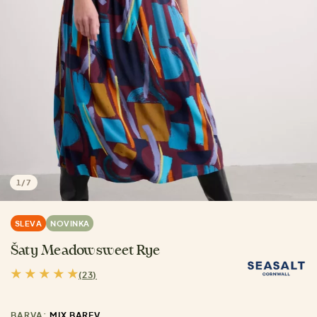
1
/
7
SLEVA
NOVINKA
Šaty Meadowsweet Rye
(23)
BARVA:
MIX BAREV