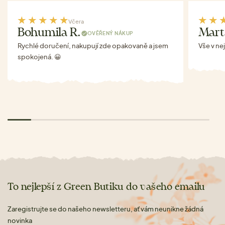
Včera
Bohumila R.
Mart
OVĚŘENÝ NÁKUP
Rychlé doručení, nakupují zde opakovaně a jsem
Vše v ne
spokojená. 😀
To nejlepší z Green Butiku do vašeho emailu
Zaregistrujte se do našeho newsletteru, ať vám neunikne žádná
novinka