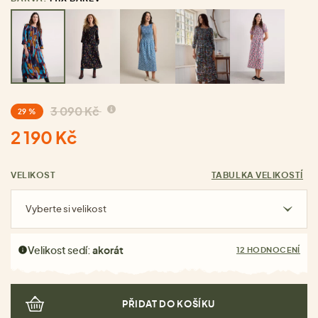
3 090 Kč
29 %
2 190 Kč
VELIKOST
TABULKA VELIKOSTÍ
Vyberte si velikost
Velikost sedí:
akorát
12 HODNOCENÍ
PŘIDAT DO KOŠÍKU