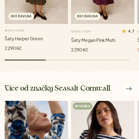
BIO BAVLNA
BIO BAVLNA
WHITE STUFF
4.7
WHITE STUFF
Šaty Harper Green
Šaty Megan Pink Multi
2 290 Kč
2 290 Kč
Více od značky Seasalt Cornwall
NOVINKA