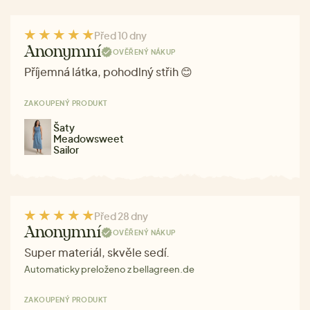
Před 10 dny
Anonymní
OVĚŘENÝ NÁKUP
Příjemná látka, pohodlný střih 😊
ZAKOUPENÝ PRODUKT
Šaty
Meadowsweet
Sailor
Před 28 dny
Anonymní
OVĚŘENÝ NÁKUP
Super materiál, skvěle sedí.
Automaticky preloženo z bellagreen.de
ZAKOUPENÝ PRODUKT