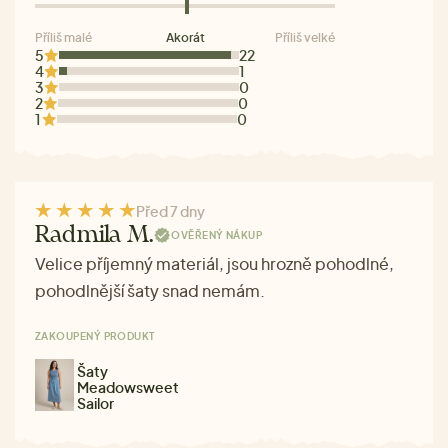
Příliš malé
Akorát
Příliš velké
5
22
4
1
3
0
2
0
1
0
Před 7 dny
Radmila M.
OVĚŘENÝ NÁKUP
Velice příjemný materiál, jsou hrozně pohodlné,
pohodlnější šaty snad nemám.
ZAKOUPENÝ PRODUKT
Šaty
Meadowsweet
Sailor