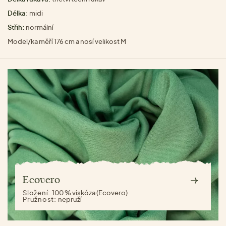
Délka:
midi
Střih:
normální
Model/ka měří 176 cm a nosí velikost M
Ecovero
Složení:
100 % viskóza (Ecovero)
Pružnost:
nepruží