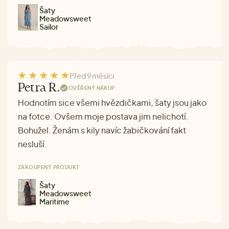
Šaty
Meadowsweet
Sailor
Před 9 měsíci
Petra R.
OVĚŘENÝ NÁKUP
Hodnotím sice všemi hvězdičkami, šaty jsou jako
na fotce. Ovšem moje postava jim nelichotí.
Bohužel. Ženám s kily navíc žabičkování fakt
nesluší.
ZAKOUPENÝ PRODUKT
Šaty
Meadowsweet
Maritime