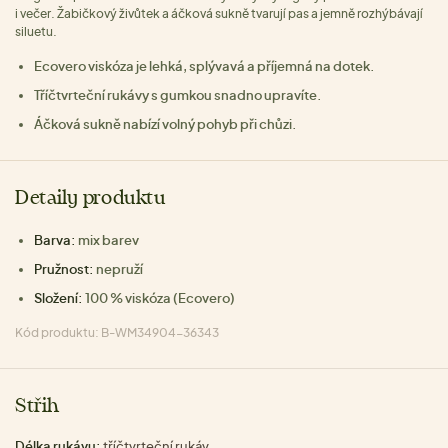
i večer. Žabičkový živůtek a áčková sukně tvarují pas a jemně rozhýbávají
siluetu.
Ecovero viskóza je lehká, splývavá a příjemná na dotek.
Tříčtvrteční rukávy s gumkou snadno upravíte.
Áčková sukně nabízí volný pohyb při chůzi.
Detaily produktu
Barva:
mix barev
Pružnost:
nepruží
Složení:
100 % viskóza (Ecovero)
Kód produktu: B-WM34904-36343
Střih
Délka rukávu:
tříčtvrteční rukáv