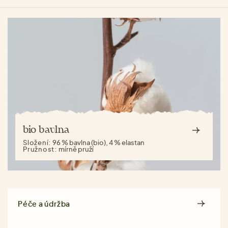
bio bavlna
Složení:
96 % bavlna (bio), 4 % elastan
Pružnost:
mírně pruží
Péče a údržba