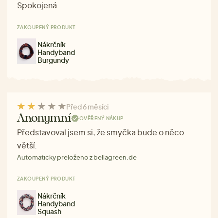
Spokojená
ZAKOUPENÝ PRODUKT
Nákrčník
Handyband
Burgundy
Před 6 měsíci
Anonymní
OVĚŘENÝ NÁKUP
Představoval jsem si, že smyčka bude o něco
větší.
Automaticky preloženo z bellagreen.de
ZAKOUPENÝ PRODUKT
Nákrčník
Handyband
Squash