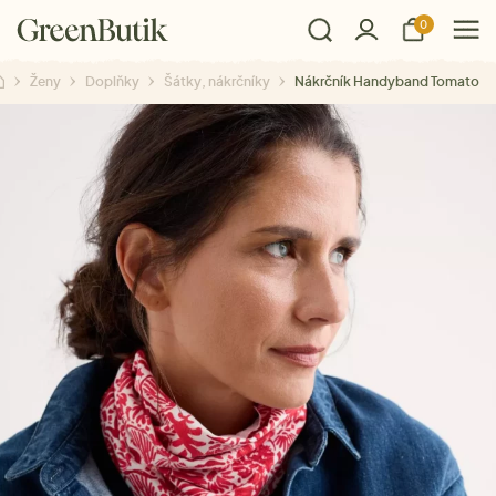
0
Ženy
Doplňky
Šátky, nákrčníky
Nákrčník Handyband Tomato