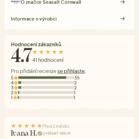
O značce
Seasalt Cornwall
Informace o výrobci
Hodnocení zákazníků
4.7
41 hodnocení
Pro přidání recenze
se přihlaste
.
5
35
4
2
3
2
2
1
1
1
Před 2 měsíci
Ivana H.
OVĚŘENÝ NÁKUP