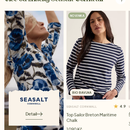
NOVINKA
BIO BAVLNA
4.9
SEASALT CORNWALL
Detail
Top Sailor Breton Maritime
Chalk
1 090 Kč