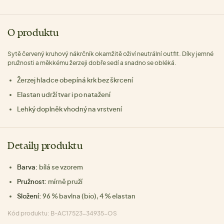
O produktu
Sytě červený kruhový nákrčník okamžitě oživí neutrální outfit. Díky jemné
pružnosti a měkkému žerzeji dobře sedí a snadno se obléká.
Žerzej hladce obepíná krk bez škrcení
Elastan udrží tvar i po natažení
Lehký doplněk vhodný na vrstvení
Detaily produktu
Barva:
bílá se vzorem
Pružnost:
mírně pruží
Složení:
96 % bavlna (bio), 4 % elastan
Kód produktu: B-AC17523-34935-OS