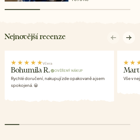
Nejnovější recenze
Včera
Bohumila R.
Mart
OVĚŘENÝ NÁKUP
Rychlé doručení, nakupují zde opakovaně a jsem
Vše v ne
spokojená. 😀