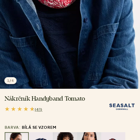
1
/
4
Nákrčník Handyband Tomato
(41)
BARVA:
BÍLÁ SE VZOREM