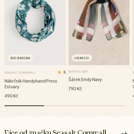
BIO BAVLNA
LIVAECO
5
WHITE STUFF
SEASALT CORNWALL
Šátek Emily Navy
Nákrčník Handyband Press
Estuary
790 Kč
490 Kč
Více od značky Seasalt Cornwall