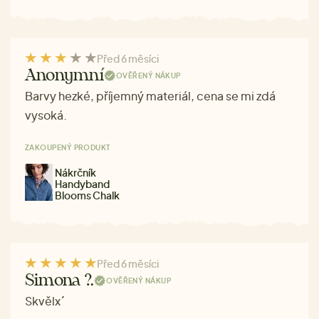
Před 6 měsíci
Anonymní
OVĚŘENÝ NÁKUP
Barvy hezké, příjemný materiál, cena se mi zdá
vysoká.
ZAKOUPENÝ PRODUKT
Nákrčník
Handyband
Blooms Chalk
Před 6 měsíci
Simona ?.
OVĚŘENÝ NÁKUP
Skvělx´