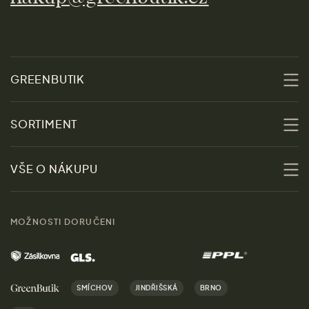
GREENBUTIK
O nás
SORTIMENT
Udržitelnost
Slevy
VŠE O NÁKUPU
Materiály
Ženy
Průvodce velikostmi
Obchody
MOŽNOSTI DORUČENI
Muži
Vrácení zboží zdarma
Kontakt
Domov
Doprava a platba
Kariéra
SMÍCHOV
JINDŘIŠSKÁ
BRNO
Dárky
Výhody nákupu u nás