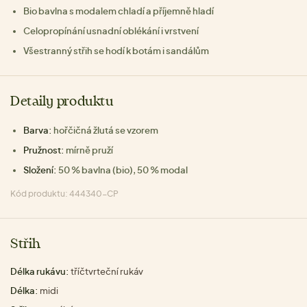
Bio bavlna s modalem chladí a příjemně hladí
Celopropínání usnadní oblékání i vrstvení
Všestranný střih se hodí k botám i sandálům
Detaily produktu
Barva:
hořčičná žlutá se vzorem
Pružnost:
mírně pruží
Složení:
50 % bavlna (bio), 50 % modal
Kód produktu: 444340-CP
Střih
Délka rukávu:
tříčtvrteční rukáv
Délka:
midi