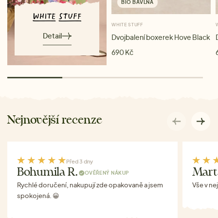
BIO BAVLNA
WHITE STUFF
Detail
Dvojbalení boxerek Hove Black
690 Kč
Nejnovější recenze
Před 3 dny
Bohumila R.
Mart
OVĚŘENÝ NÁKUP
Rychlé doručení, nakupují zde opakovaně a jsem
Vše v ne
spokojená. 😀