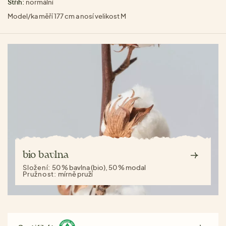
Střih:
normální
Model/ka měří 177 cm a nosí velikost M
bio bavlna
Složení:
50 % bavlna (bio), 50 % modal
Pružnost:
mírně pruží