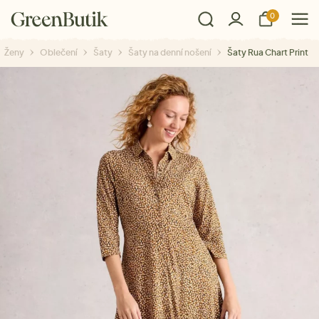
0
Ženy
Oblečení
Šaty
Šaty na denní nošení
Šaty Rua Chart Print