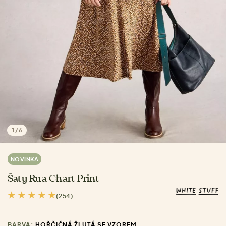
1
/
6
NOVINKA
Šaty Rua Chart Print
(254)
BARVA:
HOŘČIČNÁ ŽLUTÁ SE VZOREM