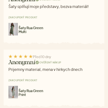
Šaty splňují moje představy, bezva materiál!
ZAKOUPENÝ PRODUKT
Šaty Rua Green
Multi
Před 10 dny
Anonymní
OVĚŘENÝ NÁKUP
Prijemny material, mena v hirkych dnech
ZAKOUPENÝ PRODUKT
Šaty Rua Green
Print