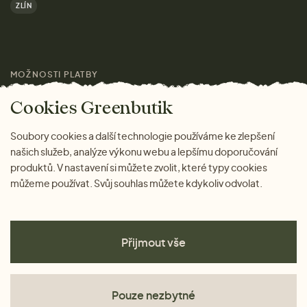
ZLÍN
Značky
Pro média
MOŽNOSTI PLATBY
Magazín
Cookies Greenbutik
Soubory cookies a další technologie používáme ke zlepšení
našich služeb, analýze výkonu webu a lepšímu doporučování
produktů. V nastavení si můžete zvolit, které typy cookies
můžeme používat. Svůj souhlas můžete kdykoliv odvolat.
Přijmout vše
Pouze nezbytné