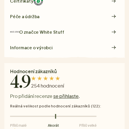
Certifikáty
Péče a údržba
O značce
White Stuff
Informace o výrobci
Hodnocení zákazníků
4.9
254 hodnocení
Pro přidání recenze
se přihlaste
.
Reálná velikost podle hodnocení zákazníků (122):
Příliš malé
Akorát
Příliš velké