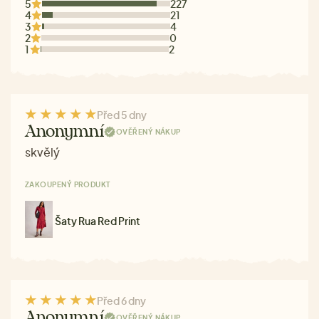
5
227
4
21
3
4
2
0
1
2
Před 5 dny
Anonymní
OVĚŘENÝ NÁKUP
skvělý
ZAKOUPENÝ PRODUKT
Šaty Rua Red Print
Před 6 dny
Anonymní
OVĚŘENÝ NÁKUP