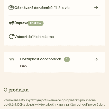
Očekávané doručení:
út 11. 8. u vás
Doprava:
ZDARMA
Vrácení
do 14 dní zdarma
Dostupnost v obchodech
1
Brno
O produktu
Vzorované šaty s výrazným potiskem a celopropínáním pro snadné
oblékání. Délka do půlky lýtek a boční kapsy zajišťují pohodlí po celý den.