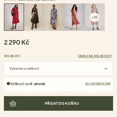
+25
2 290 Kč
VELIKOST
TABULKA VELIKOSTÍ
Vyberte si velikost
Velikost sedí:
akorát
122 HODNOCENÍ
PŘIDAT DO KOŠÍKU