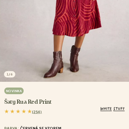
1
/
6
NOVINKA
Šaty Rua Red Print
(254)
BARVA:
ČERVENÁ SE VZOREM