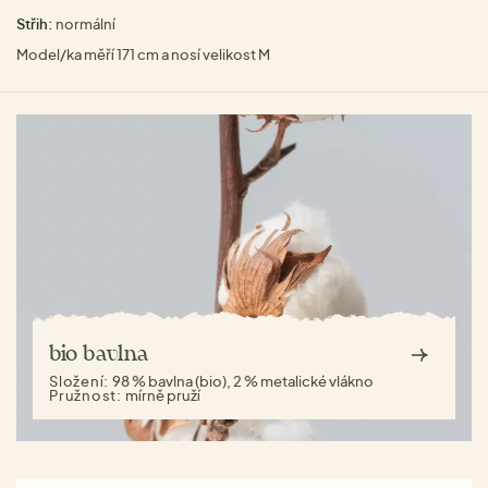
Střih:
normální
Model/ka měří 171 cm a nosí velikost M
bio bavlna
Složení:
98 % bavlna (bio), 2 % metalické vlákno
Pružnost:
mírně pruží