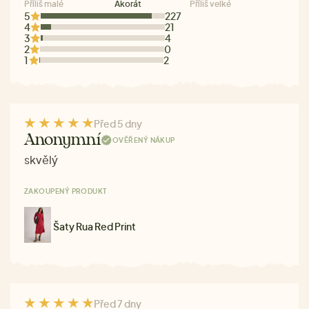
Příliš malé
Akorát
Příliš velké
5
227
4
21
3
4
2
0
1
2
Před 5 dny
Anonymní
OVĚŘENÝ NÁKUP
skvělý
ZAKOUPENÝ PRODUKT
Šaty Rua Red Print
Před 7 dny