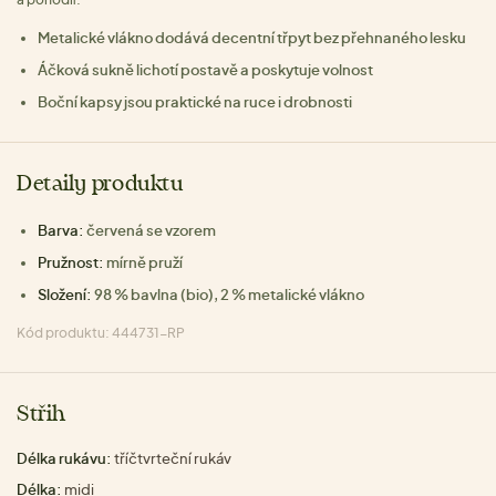
Metalické vlákno dodává decentní třpyt bez přehnaného lesku
Áčková sukně lichotí postavě a poskytuje volnost
Boční kapsy jsou praktické na ruce i drobnosti
Detaily produktu
Barva:
červená se vzorem
Pružnost:
mírně pruží
Složení:
98 % bavlna (bio), 2 % metalické vlákno
Kód produktu: 444731-RP
Střih
Délka rukávu:
tříčtvrteční rukáv
Délka:
midi