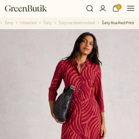
0
Ženy
Oblečení
Šaty
Šaty na denní nošení
Šaty Rua Red Print