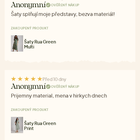
Anonymní
OVĚŘENÝ NÁKUP
Šaty splňují moje představy, bezva materiál!
ZAKOUPENÝ PRODUKT
Šaty Rua Green
Multi
Před 10 dny
Anonymní
OVĚŘENÝ NÁKUP
Prijemny material, mena v hirkych dnech
ZAKOUPENÝ PRODUKT
Šaty Rua Green
Print