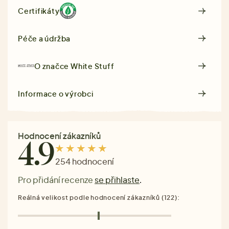
Certifikáty
Péče a údržba
O značce
White Stuff
Informace o výrobci
Hodnocení zákazníků
4.9
254 hodnocení
Pro přidání recenze
se přihlaste
.
Reálná velikost podle hodnocení zákazníků (122):