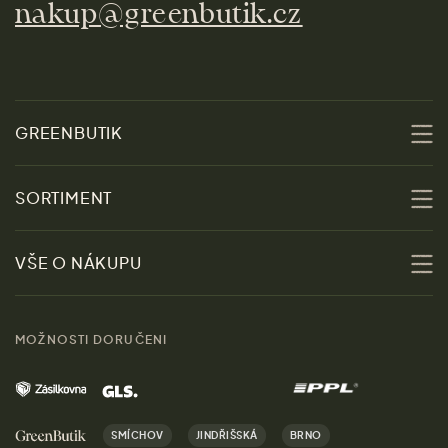
nakup@greenbutik.cz
GREENBUTIK
O nás
SORTIMENT
Udržitelnost
Slevy
VŠE O NÁKUPU
Materiály
Ženy
Průvodce velikostmi
Obchody
MOŽNOSTI DORUČENI
Muži
Vrácení zboží zdarma
Kontakt
Domov
Doprava a platba
Kariéra
SMÍCHOV
JINDŘIŠSKÁ
BRNO
Dárky