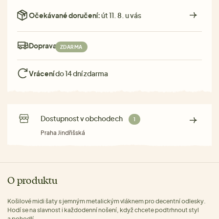
Očekávané doručení:
út 11. 8. u vás
Doprava:
ZDARMA
Vrácení
do 14 dní zdarma
Dostupnost v obchodech
1
Praha Jindřišská
O produktu
Košilové midi šaty s jemným metalickým vláknem pro decentní odlesky.
Hodí se na slavnost i každodenní nošení, když chcete podtrhnout styl
a pohodlí.