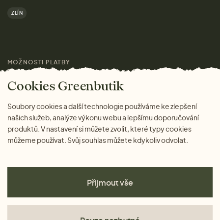
Výhody nákupu u nás
ZLÍN
Značky
Pro média
MOŽNOSTI PLATBY
Magazín
Cookies Greenbutik
Soubory cookies a další technologie používáme ke zlepšení
našich služeb, analýze výkonu webu a lepšímu doporučování
produktů. V nastavení si můžete zvolit, které typy cookies
můžeme používat. Svůj souhlas můžete kdykoliv odvolat.
Přijmout vše