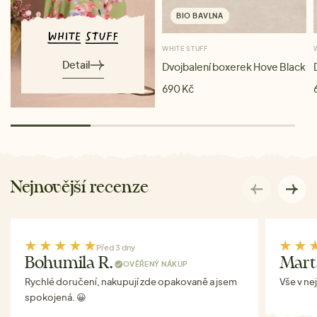
BIO BAVLNA
WHITE STUFF
Detail
Dvojbalení boxerek Hove Black
690 Kč
Nejnovější recenze
Před 3 dny
Bohumila R.
Mart
OVĚŘENÝ NÁKUP
Rychlé doručení, nakupují zde opakovaně a jsem
Vše v ne
spokojená. 😀