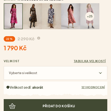
+25
2 290 Kč
22 %
1 790 Kč
VELIKOST
TABULKA VELIKOSTÍ
Vyberte si velikost
Velikost sedí:
akorát
121 HODNOCENÍ
PŘIDAT DO KOŠÍKU