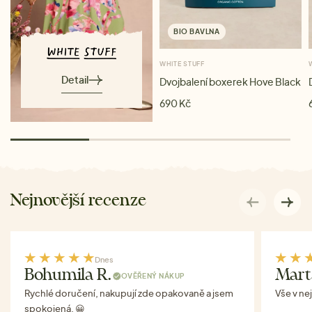
BIO BAVLNA
WHITE STUFF
Detail
Dvojbalení boxerek Hove Black
690 Kč
Nejnovější recenze
Dnes
Bohumila R.
Mart
OVĚŘENÝ NÁKUP
Rychlé doručení, nakupují zde opakovaně a jsem
Vše v ne
spokojená. 😀