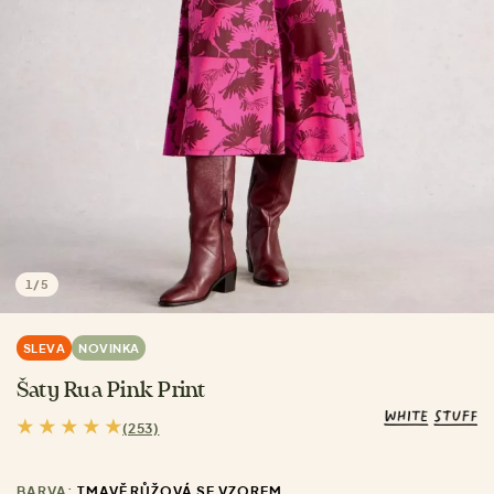
1
/
5
SLEVA
NOVINKA
Šaty Rua Pink Print
(253)
BARVA:
TMAVĚ RŮŽOVÁ SE VZOREM