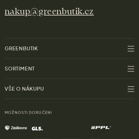
nakup@greenbutik.cz
GREENBUTIK
O nás
SORTIMENT
Udržitelnost
Slevy
VŠE O NÁKUPU
Materiály
Ženy
Průvodce velikostmi
Obchody
MOŽNOSTI DORUČENI
Muži
Vrácení zboží zdarma
Kontakt
Domov
Doprava a platba