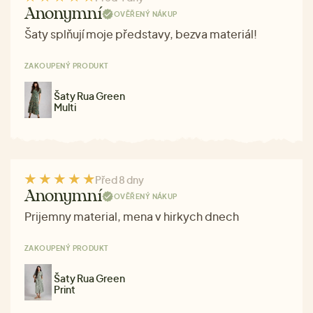
Anonymní
OVĚŘENÝ NÁKUP
Šaty splňují moje představy, bezva materiál!
ZAKOUPENÝ PRODUKT
Šaty Rua Green
Multi
Před 8 dny
Anonymní
OVĚŘENÝ NÁKUP
Prijemny material, mena v hirkych dnech
ZAKOUPENÝ PRODUKT
Šaty Rua Green
Print