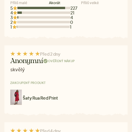
Příliš malé
Akorát
Příliš velké
5
227
4
21
3
4
2
0
1
1
Před 2 dny
Anonymní
OVĚŘENÝ NÁKUP
skvělý
ZAKOUPENÝ PRODUKT
Šaty Rua Red Print
Před 4 dny