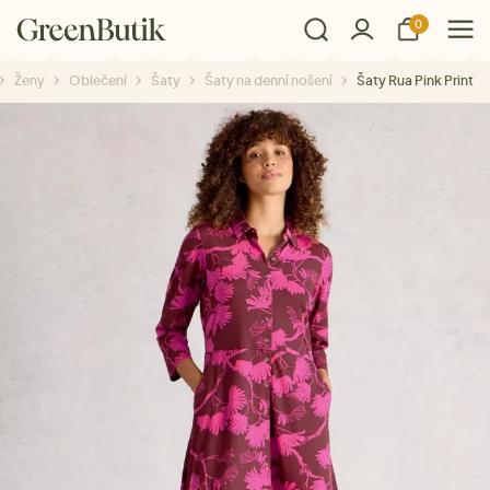
0
Ženy
Oblečení
Šaty
Šaty na denní nošení
Šaty Rua Pink Print