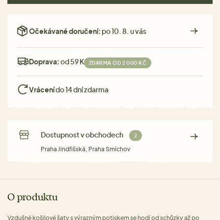
Očekávané doručení:
po 10. 8. u vás
Doprava:
od 59 Kč
ZDARMA OD 2 000 KČ
Vrácení
do 14 dní zdarma
Dostupnost v obchodech
2
Praha Jindřišská, Praha Smíchov
O produktu
Vzdušné košilové šaty s výrazným potiskem se hodí od schůzky až po