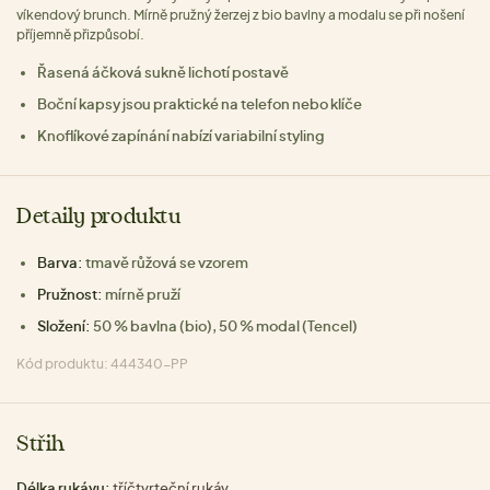
víkendový brunch. Mírně pružný žerzej z bio bavlny a modalu se při nošení
příjemně přizpůsobí.
Řasená áčková sukně lichotí postavě
Boční kapsy jsou praktické na telefon nebo klíče
Knoflíkové zapínání nabízí variabilní styling
Detaily produktu
Barva:
tmavě růžová se vzorem
Pružnost:
mírně pruží
Složení:
50 % bavlna (bio), 50 % modal (Tencel)
Kód produktu: 444340-PP
Střih
Délka rukávu:
tříčtvrteční rukáv