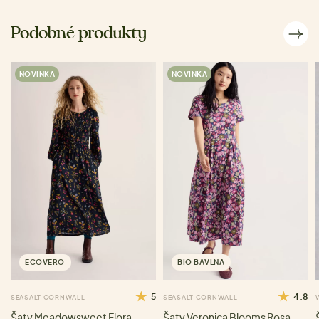
Podobné produkty
NOVINKA
NOVINKA
ECOVERO
BIO BAVLNA
5
4.8
SEASALT CORNWALL
SEASALT CORNWALL
Šaty Meadowsweet Flora
Šaty Veronica Blooms Rosa