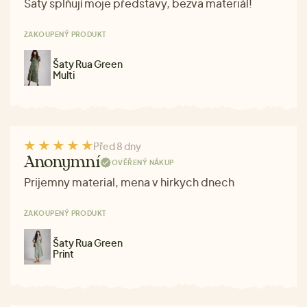
Šaty splňují moje představy, bezva materiál!
ZAKOUPENÝ PRODUKT
Šaty Rua Green
Multi
Před 8 dny
Anonymní
OVĚŘENÝ NÁKUP
Prijemny material, mena v hirkych dnech
ZAKOUPENÝ PRODUKT
Šaty Rua Green
Print