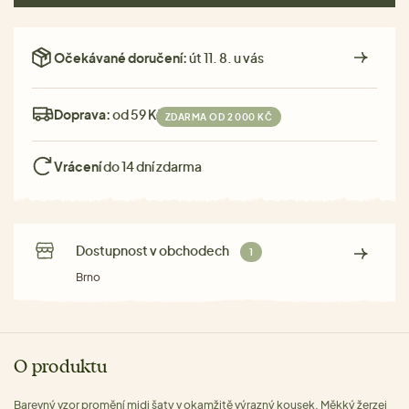
Očekávané doručení:
út 11. 8. u vás
Doprava:
od 59 Kč
ZDARMA OD 2 000 KČ
Vrácení
do 14 dní zdarma
Dostupnost v obchodech
1
Brno
O produktu
Barevný vzor promění midi šaty v okamžitě výrazný kousek. Měkký žerzej