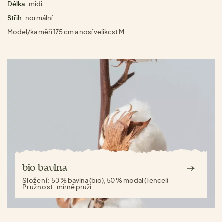
Délka:
midi
Střih:
normální
Model/ka měří 175 cm a nosí velikost M
bio bavlna
Složení:
50 % bavlna (bio), 50 % modal (Tencel)
Pružnost:
mírně pruží