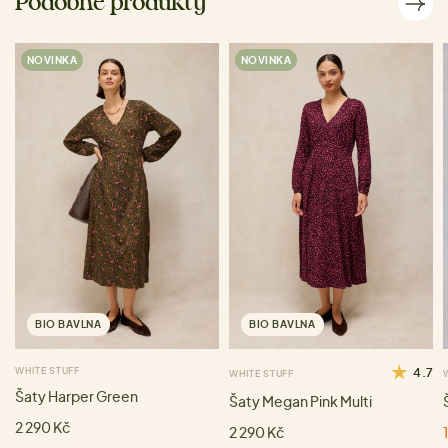
Podobné produkty
NOVINKA
NOVINKA
BIO BAVLNA
BIO BAVLNA
WHITE STUFF
4.7
WHITE STUFF
Šaty Harper Green
Šaty Megan Pink Multi
2 290 Kč
2 290 Kč