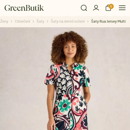
0
Ženy
Oblečení
Šaty
Šaty na denní nošení
Šaty Rua Jersey Multi