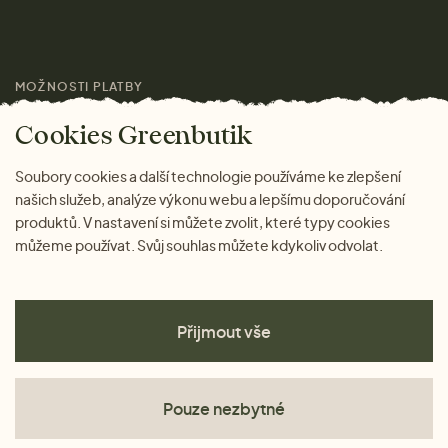
Pro média
MOŽNOSTI PLATBY
Magazín
Cookies Greenbutik
Soubory cookies a další technologie používáme ke zlepšení
našich služeb, analýze výkonu webu a lepšímu doporučování
produktů. V nastavení si můžete zvolit, které typy cookies
můžeme používat. Svůj souhlas můžete kdykoliv odvolat.
Přijmout vše
Pouze nezbytné