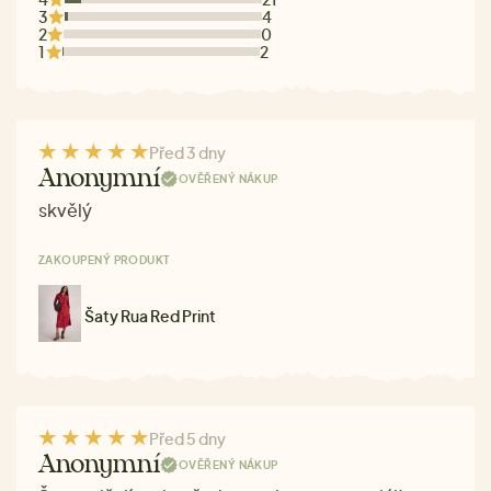
3
4
2
0
1
2
Před 3 dny
Anonymní
OVĚŘENÝ NÁKUP
skvělý
ZAKOUPENÝ PRODUKT
Šaty Rua Red Print
Před 5 dny
Anonymní
OVĚŘENÝ NÁKUP