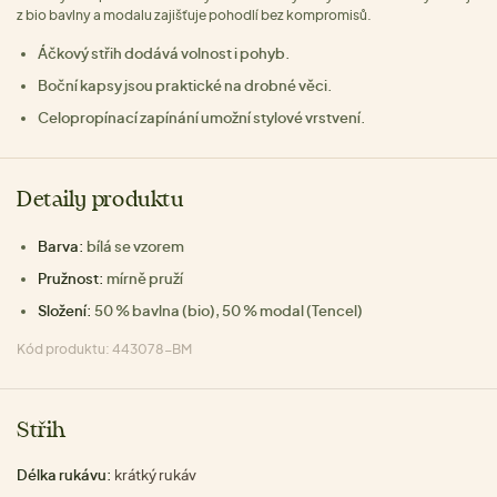
z bio bavlny a modalu zajišťuje pohodlí bez kompromisů.
Áčkový střih dodává volnost i pohyb.
Boční kapsy jsou praktické na drobné věci.
Celopropínací zapínání umožní stylové vrstvení.
Detaily produktu
Barva:
bílá se vzorem
Pružnost:
mírně pruží
Složení:
50 % bavlna (bio), 50 % modal (Tencel)
Kód produktu: 443078-BM
Střih
Délka rukávu:
krátký rukáv