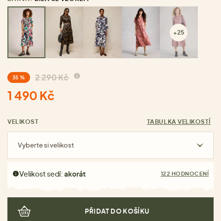
+25
2 290 Kč
35 %
1 490 Kč
VELIKOST
TABULKA VELIKOSTÍ
Vyberte si velikost
Velikost sedí:
akorát
122 HODNOCENÍ
PŘIDAT DO KOŠÍKU