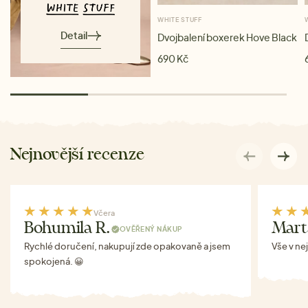
WHITE STUFF
Detail
Dvojbalení boxerek Hove Black
690 Kč
Nejnovější recenze
Včera
Bohumila R.
Mart
OVĚŘENÝ NÁKUP
Rychlé doručení, nakupují zde opakovaně a jsem
Vše v ne
spokojená. 😀