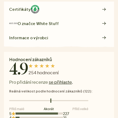
Certifikáty
O značce
White Stuff
Informace o výrobci
Hodnocení zákazníků
4.9
254 hodnocení
Pro přidání recenze
se přihlaste
.
Reálná velikost podle hodnocení zákazníků (122):
Příliš malé
Akorát
Příliš velké
5
227
4
21